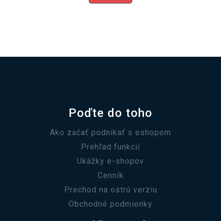
Poďte do toho
Ako začať podnikať s eshopom
Prehľad funkcií
Ukážky e-shopov
Cenník
Prechod na ostrú verziu
Obchodné podmienky