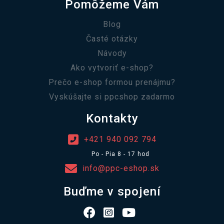
Pomôžeme Vám
Blog
Časté otázky
Návody
Ako vytvoriť e-shop?
Prečo e-shop formou prenájmu?
Vyskúšajte si ppcshop zadarmo
Kontakty
+421 940 092 794
Po - Pia 8 - 17 hod
info@ppc-eshop.sk
Buďme v spojení